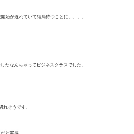
乗開始が遅れていて結局待つことに、、、。
潰したなんちゃってビジネスクラスでした。
切れそうです。
んだと実感。