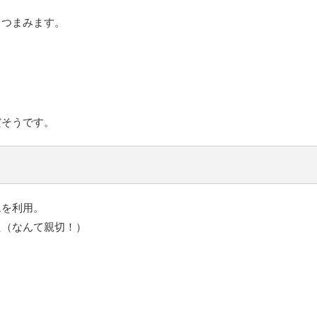
しつまみます。
だそうです。
ムを利用。
た（なんて親切！）