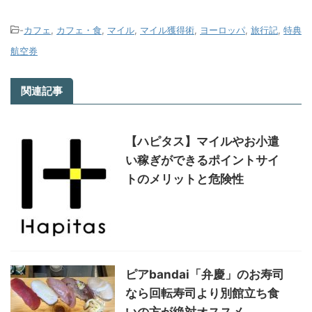
-
カフェ
,
カフェ・食
,
マイル
,
マイル獲得術
,
ヨーロッパ
,
旅行記
,
特典
航空券
関連記事
【ハピタス】マイルやお小遣
い稼ぎができるポイントサイ
トのメリットと危険性
ピアbandai「弁慶」のお寿司
なら回転寿司より別館立ち食
いの方が絶対オススメ