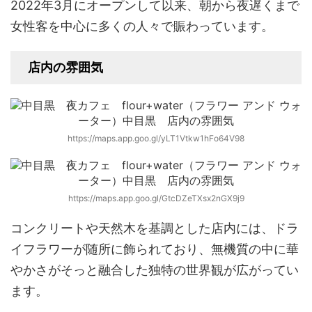
2022年3月にオープンして以来、朝から夜遅くまで
女性客を中心に多くの人々で賑わっています。
店内の雰囲気
https://maps.app.goo.gl/yLT1Vtkw1hFo64V98
https://maps.app.goo.gl/GtcDZeTXsx2nGX9j9
コンクリートや天然木を基調とした店内には、ドラ
イフラワーが随所に飾られており、無機質の中に華
やかさがそっと融合した独特の世界観が広がってい
ます。