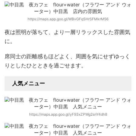
https://maps.app.goo.gl/WBvGFqSHrSFMkrM56
夜は照明が落ちて、より一層リラックスした雰囲気
に。
席同士の距離感もほどよく、周囲を気にせずゆっく
りとしたひとときを過ごせます。
人気メニュー
https://maps.app.goo.gl/yF93xZPWg2snY4dh8