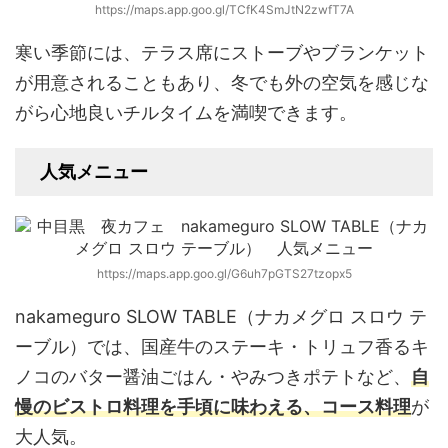
https://maps.app.goo.gl/TCfK4SmJtN2zwfT7A
寒い季節には、テラス席にストーブやブランケット
が用意されることもあり、冬でも外の空気を感じな
がら心地良いチルタイムを満喫できます。
人気メニュー
https://maps.app.goo.gl/G6uh7pGTS27tzopx5
nakameguro SLOW TABLE（ナカメグロ スロウ テ
ーブル）では、国産牛のステーキ・トリュフ香るキ
ノコのバター醤油ごはん・やみつきポテトなど、
自
慢のビストロ料理を手頃に味わえる、コース料理
が
大人気。