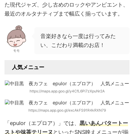
た現代ジャズ、少し古めのロックやアンビエント、
最近のオルタナティブまで幅広く揃っています。
音楽好きなら一度は行ってみた
い、こだわり満載のお店！
モモ
人気メニュー
https://maps.app.goo.gl/y4CfL6Pi7zXpuNr2A
https://maps.app.goo.gl/excAkFS91R4kRXN79
「epulor（エプロア）」では、
黒い
あんバタートー
ストや抹茶テリーヌ
といったSNS映えメニューが揃