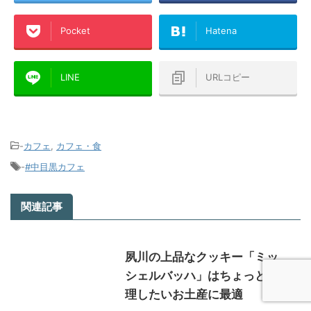
Pocket
Hatena
LINE
URLコピー
-
カフェ
,
カフェ・食
-
#中目黒カフェ
関連記事
夙川の上品なクッキー「ミッ
シェルバッハ」はちょっと無
理したいお土産に最適