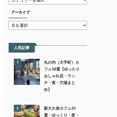
アーカイブ
人気記事
丸の内（大手町）カ
1
フェ19選【ゆったり
おしゃれ店・ラン
チ・夜・穴場まと
め】
新大久保カフェ31
2
選・ゆっくり・夜・