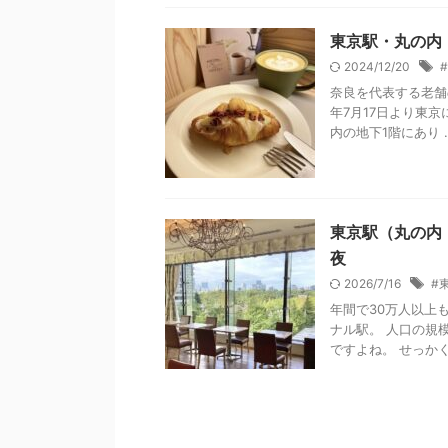
東京駅・丸の内
2024/12/20
奈良を代表する老舗のス
年7月17日より東
内の地下1階にあり ..
東京駅（丸の内
夜
2026/7/16
#
年間で30万人以上
ナル駅。 人口の規
ですよね。 せっかく