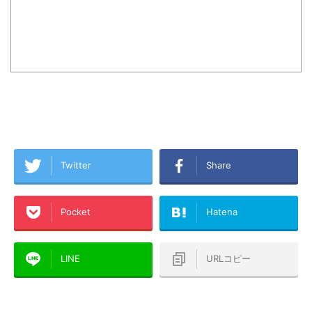
Twitter
Share
Pocket
Hatena
LINE
URLコピー