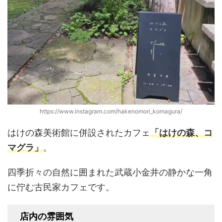
https://www.instagram.com/hakenomori_komagura/
はけの森美術館に併設されたカフェ
「はけの森、コ
マグラ」
。
四季折々の自然に囲まれた武蔵小金井の静かな一角
に佇む古民家カフェです。
店内の雰囲気