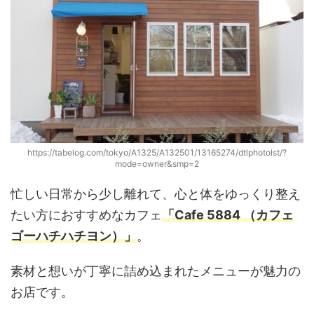
https://tabelog.com/tokyo/A1325/A132501/13165274/dtlphotolst/?
mode=owner&smp=2
忙しい日常から少し離れて、心と体をゆっくり整え
たい方におすすめなカフェ
「Cafe 5884 （カフェ
ゴーハチハチヨン）」
。
素材と想いが丁寧に詰め込まれたメニューが魅力の
お店です。