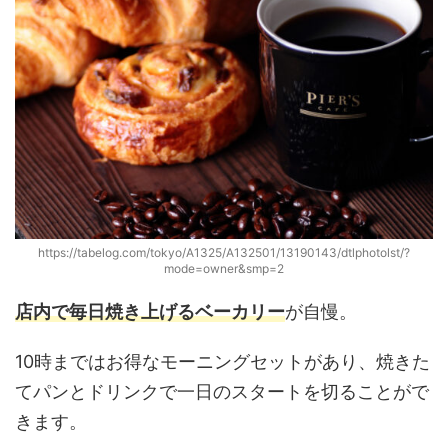
https://tabelog.com/tokyo/A1325/A132501/13190143/dtlphotolst/?
mode=owner&smp=2
店内で毎日焼き上げるベーカリー
が自慢。
10時まではお得なモーニングセットがあり、焼きた
てパンとドリンクで一日のスタートを切ることがで
きます。