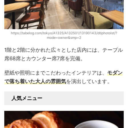
https://tabelog.com/tokyo/A1325/A132501/13190143/dtlphotolst/?
mode=owner&smp=2
1階と2階に分かれた広々とした店内には、テーブル
席68席とカウンター席7席を完備。
壁紙や照明にまでこだわったインテリアは、
モダン
で落ち着いた大人の雰囲気
を演出しています。
人気メニュー