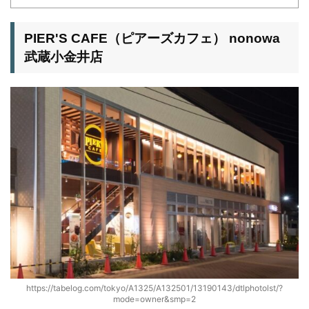
PIER'S CAFE（ピアーズカフェ） nonowa
武蔵小金井店
https://tabelog.com/tokyo/A1325/A132501/13190143/dtlphotolst/?
mode=owner&smp=2