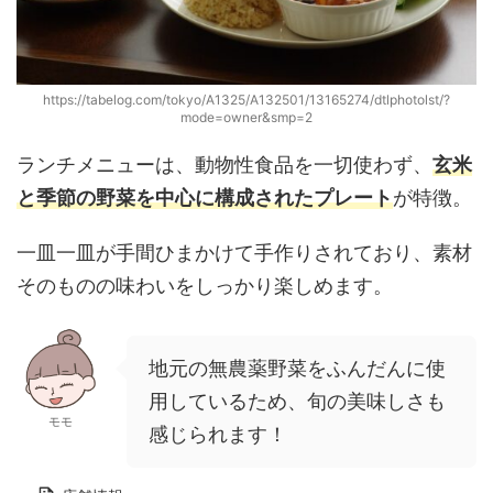
https://tabelog.com/tokyo/A1325/A132501/13165274/dtlphotolst/?
mode=owner&smp=2
ランチメニューは、動物性食品を一切使わず、
玄米
と季節の野菜を中心に構成されたプレート
が特徴。
一皿一皿が手間ひまかけて手作りされており、素材
そのものの味わいをしっかり楽しめます。
地元の無農薬野菜をふんだんに使
用しているため、旬の美味しさも
モモ
感じられます！