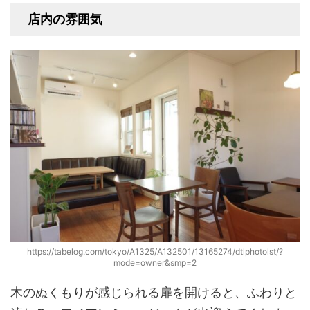
店内の雰囲気
https://tabelog.com/tokyo/A1325/A132501/13165274/dtlphotolst/?
mode=owner&smp=2
木のぬくもりが感じられる扉を開けると、ふわりと