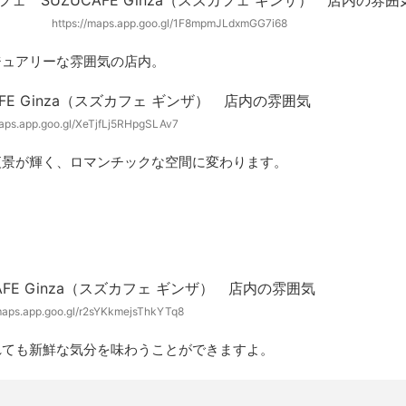
https://maps.app.goo.gl/1F8mpmJLdxmGG7i68
ジュアリーな雰囲気の店内。
maps.app.goo.gl/XeTjfLj5RHpgSLAv7
夜景が輝く、ロマンチックな空間に変わります。
/maps.app.goo.gl/r2sYKkmejsThkYTq8
れても新鮮な気分を味わうことができますよ。