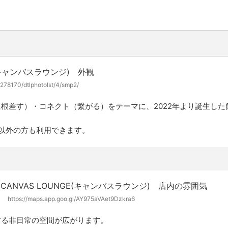
278170/dtlphotolst/4/smp2/
に根差す）・コネクト（繋がる）
をテーマに、2022年より誕生した
以外の方も利用できます。
https://maps.app.goo.gl/AY975aVAet9Dzkra6
する非日常の空間が広がります。