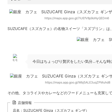
https://maps.app.goo.gl/7iUEfV8p9oNyQEDm6
SUZUCAFE（スズカフェ）の
名物スイーツ「スズプリン」
は
モモ
今日はちょっぴり贅沢をしたい気分...そんな
https://maps.app.goo.gl/Wbj5ALE3uqZPMuhd8
その他、タコライスやカレーなどのフードメニューも充実し
店舗情報
店名：SUZUCAFE Ginza（スズカフェ ギンザ）