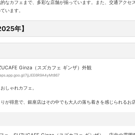
代的なカフェまで、多彩な店舗が揃っています。また、交通アクセ
めています。
025年】
maps.app.goo.gl/7jjJEE6R9A4yMt867
るおしゃれカフェ。
くりが得意で、銀座店はその中でも大人の落ち着きを感じられるお