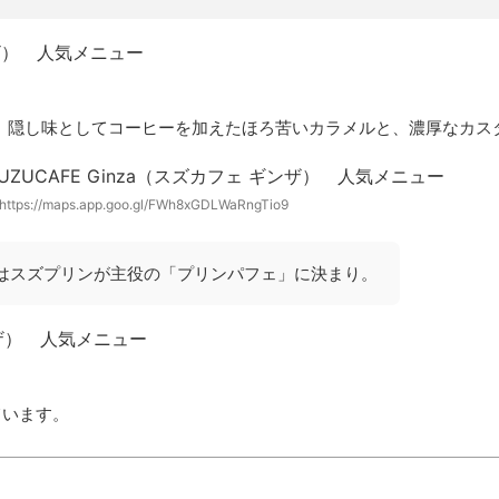
、隠し味としてコーヒーを加えたほろ苦いカラメルと、濃厚なカス
https://maps.app.goo.gl/FWh8xGDLWaRngTio9
時はスズプリンが主役の「プリンパフェ」に決まり。
ています。