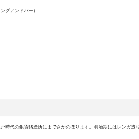
ェダイニングアンドバー）
江戸時代の銀貨鋳造所
にまでさかのぼります。明治期にはレンガ造