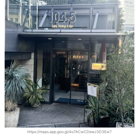
https://maps.app.goo.gl/4o7ACwCDewJ3D3Ew7