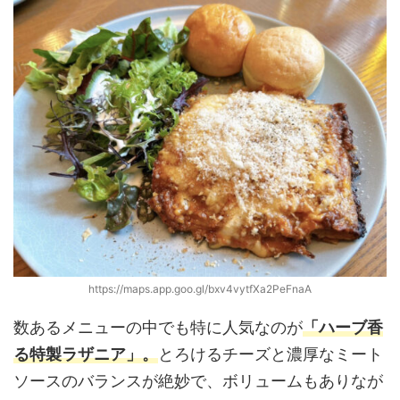
https://maps.app.goo.gl/bxv4vytfXa2PeFnaA
数あるメニューの中でも特に人気なのが
「ハーブ香
る特製ラザニア」。
とろけるチーズと濃厚なミート
ソースのバランスが絶妙で、ボリュームもありなが