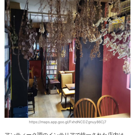
https://maps.app.goo.gl/FxhdNCDZgnuy86Cj7
アンティーク調のインテリアで統一された店内は、