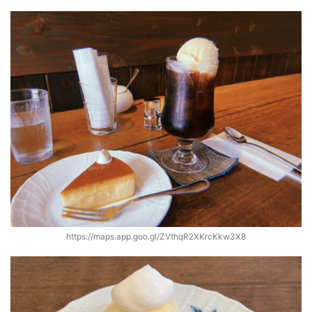
https://maps.app.goo.gl/ZVthqR2XKrcKkw3X8