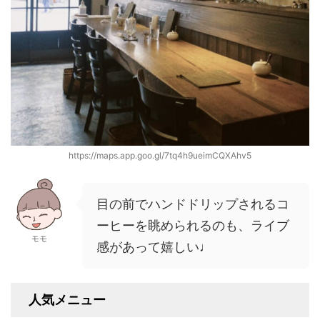
https://maps.app.goo.gl/7tq4h9ueimCQXAhv5
目の前でハンドドリップされるコ
ーヒーを眺められるのも、ライブ
モモ
感があって嬉しい♩
人気メニュー