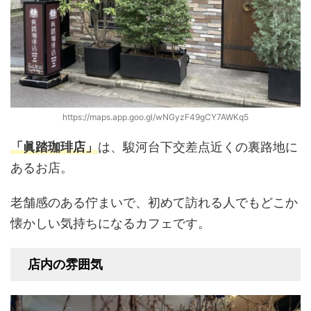
https://maps.app.goo.gl/wNGyzF49gCY7AWKq5
「眞踏珈琲店」
は、駿河台下交差点近くの裏路地に
あるお店。
老舗感のある佇まいで、初めて訪れる人でもどこか
懐かしい気持ちになるカフェです。
店内の雰囲気