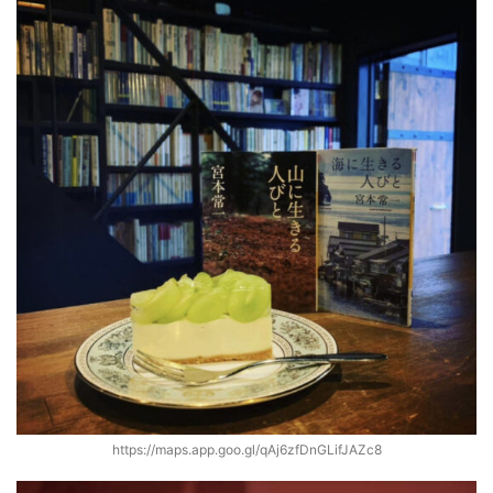
https://maps.app.goo.gl/qAj6zfDnGLifJAZc8