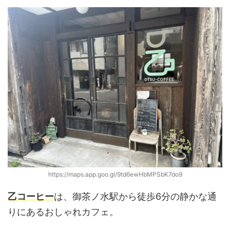
https://maps.app.goo.gl/9td6ewHbMPSbK7do9
乙コーヒー
は、御茶ノ水駅から徒歩6分の静かな通
りにあるおしゃれカフェ。