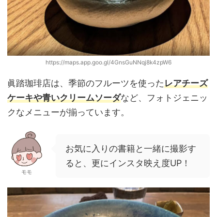
https://maps.app.goo.gl/4GnsGuNNqj8k4zpW6
眞踏珈琲店は、季節のフルーツを使った
レアチーズ
ケーキや青いクリームソーダ
など、フォトジェニッ
クなメニューが揃っています。
お気に入りの書籍と一緒に撮影す
ると、更にインスタ映え度UP！
モモ