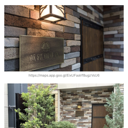
https://maps.app.goo.gl/EixUFaaVf8ugzVsU6