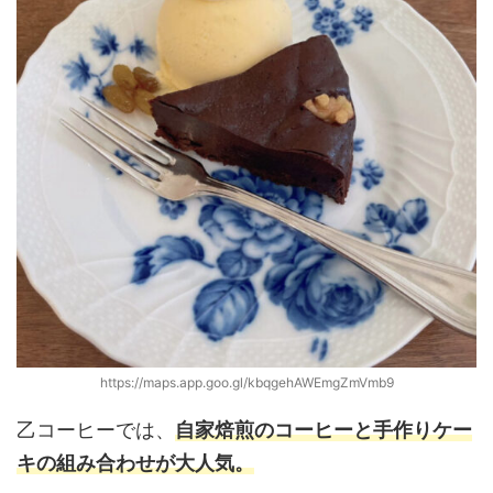
https://maps.app.goo.gl/kbqgehAWEmgZmVmb9
乙コーヒーでは、
自家焙煎のコーヒーと手作りケー
キの組み合わせが大人気。