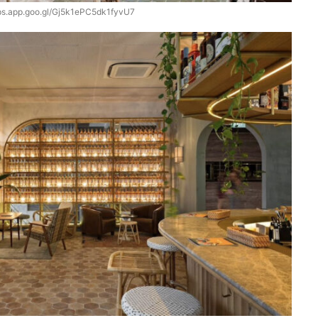
ps.app.goo.gl/Gj5k1ePC5dk1fyvU7