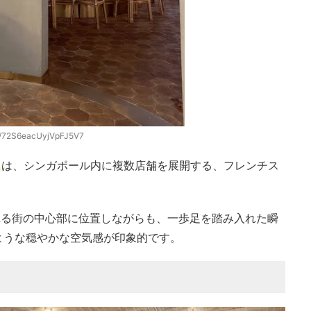
gl/72S6eacUyjVpFJ5V7
）
は、シンガポール内に複数店舗を展開する、フレンチス
れる街の中心部に位置しながらも、一歩足を踏み入れた瞬
ような穏やかな空気感が印象的です。