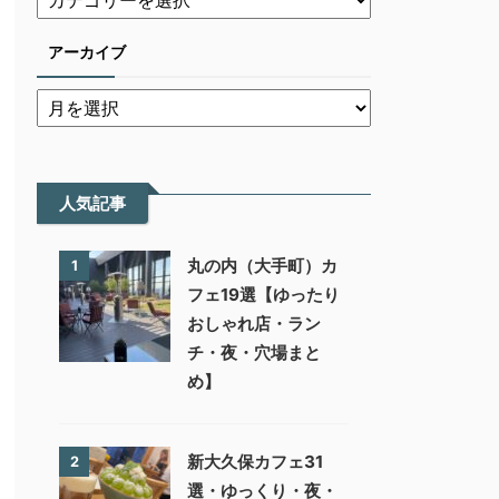
アーカイブ
人気記事
丸の内（大手町）カ
1
フェ19選【ゆったり
おしゃれ店・ラン
チ・夜・穴場まと
め】
新大久保カフェ31
2
選・ゆっくり・夜・