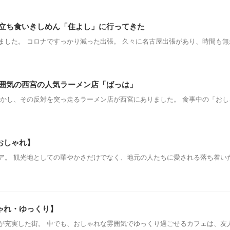
立ち食いきしめん「住よし」に行ってきた
ました。 コロナですっかり減った出張。 久々に名古屋出張があり、時間も
囲気の西宮の人気ラーメン店「ばっは」
しかし、その反対を突っ走るラーメン店が西宮にありました。 食事中の「おし
おしゃれ】
ア。 観光地としての華やかさだけでなく、地元の人たちに愛される落ち着い
ゃれ・ゆっくり】
が充実した街。 中でも、おしゃれな雰囲気でゆっくり過ごせるカフェは、友