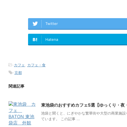
Twitter
Hatena
-
カフェ
,
カフェ・食
-
京都
関連記事
東池袋のおすすめカフェ5選【ゆっくり・夜
池袋と聞くと、にぎやかな繁華街や大型の商業施設
ています。 この記事 ...