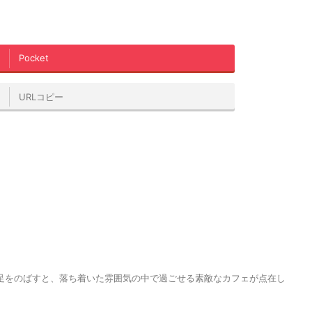
Pocket
URLコピー
足をのばすと、落ち着いた雰囲気の中で過ごせる素敵なカフェが点在し