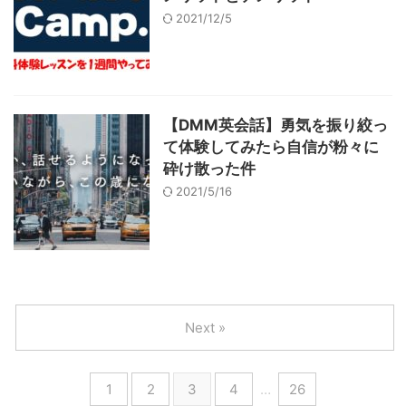
2021/12/5
【DMM英会話】勇気を振り絞っ
て体験してみたら自信が粉々に
砕け散った件
2021/5/16
Next »
1
2
3
4
…
26