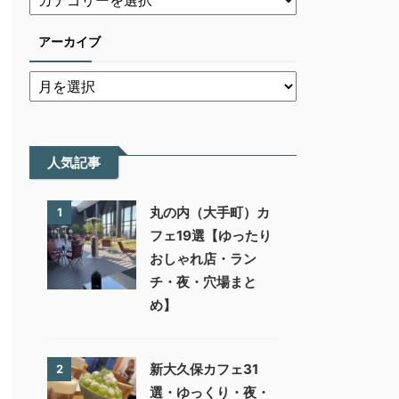
アーカイブ
人気記事
丸の内（大手町）カ
1
フェ19選【ゆったり
おしゃれ店・ラン
チ・夜・穴場まと
め】
新大久保カフェ31
2
選・ゆっくり・夜・