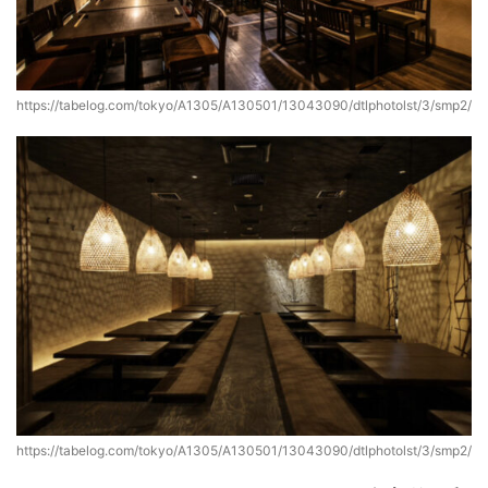
https://tabelog.com/tokyo/A1305/A130501/13043090/dtlphotolst/3/smp2/
https://tabelog.com/tokyo/A1305/A130501/13043090/dtlphotolst/3/smp2/