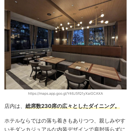
https://maps.app.goo.gl/Y46J5fQ1yXaiGCAXA
店内は、
総席数230席の広々としたダイニング。
ホテルならではの落ち着きもありつつ、親しみやす
いモダンカジュアルな内装デザインで肩肘張らずに