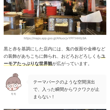
https://maps.app.goo.gl/ANuocjvYPF1HHtz9A
黒と赤を基調にした店内には、鬼の仮面や金棒など
の装飾があちこちに飾られ、おどろおどろしくも
ユ
ーモアたっぷりな世界観
が広がっています。
テーマパークのような空間演出
で、入った瞬間からワクワクが止
モモ
まらない！