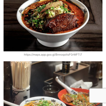
https://maps.app.goo.gl/BnnoqoitsP3rWFTi7