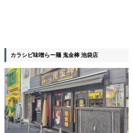
カラシビ味噌らー麺 鬼金棒 池袋店