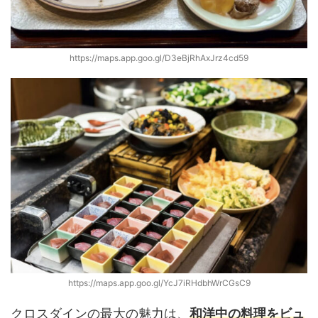
https://maps.app.goo.gl/D3eBjRhAxJrz4cd59
https://maps.app.goo.gl/YcJ7iRHdbhWrCGsC9
クロスダインの最大の魅力は、
和洋中の料理をビュ