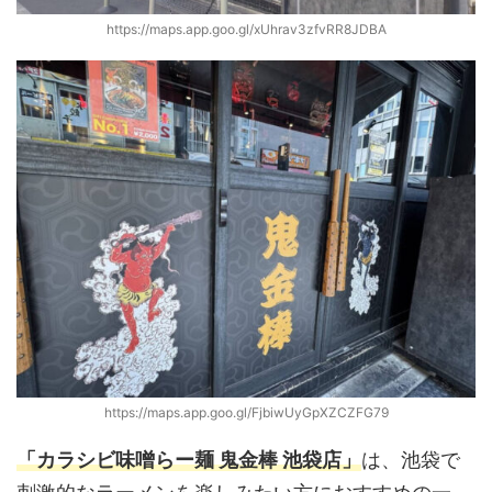
https://maps.app.goo.gl/xUhrav3zfvRR8JDBA
https://maps.app.goo.gl/FjbiwUyGpXZCZFG79
「カラシビ味噌らー麺 鬼金棒 池袋店」
は、池袋で