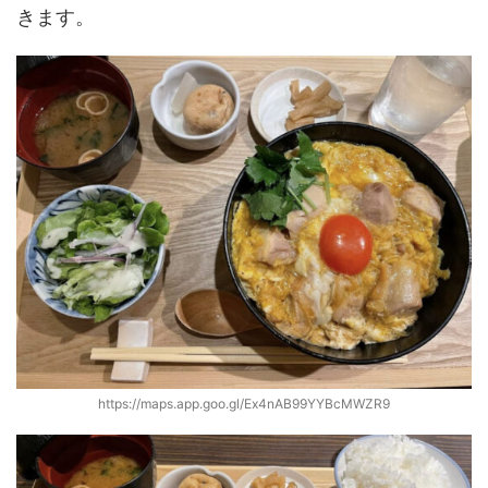
きます。
https://maps.app.goo.gl/Ex4nAB99YYBcMWZR9