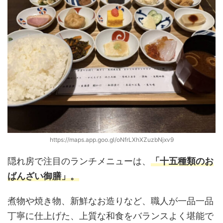
https://maps.app.goo.gl/oNfrLXhXZuzbNjxv9
隠れ房で注目のランチメニューは、
「十五種類のお
ばんざい御膳」。
煮物や焼き物、新鮮なお造りなど、職人が一品一品
丁寧に仕上げた、上質な和食をバランスよく堪能で