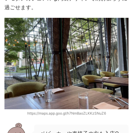
過ごせます。
https://maps.app.goo.gl/h7Nm8aoZLKKzSNuZ6