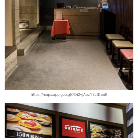
https://maps.app.goo.gl/7Dj2vjApzYELfDbn9