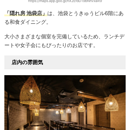
https://maps.app.goo.gl/hX2EfdD19bNhvxaR9
「隠れ房 池袋店」
は、池袋とうきゅうビル6階にあ
る和食ダイニング。
大小さまざまな個室を完備しているため、ランチデ
ートや女子会にもぴったりのお店です。
店内の雰囲気