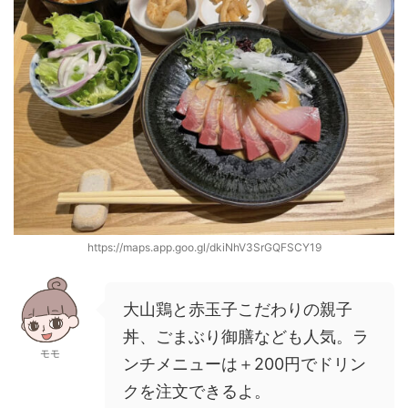
https://maps.app.goo.gl/dkiNhV3SrGQFSCY19
大山鶏と赤玉子こだわりの親子
丼、ごまぶり御膳なども人気。ラ
モモ
ンチメニューは＋200円でドリン
クを注文できるよ。