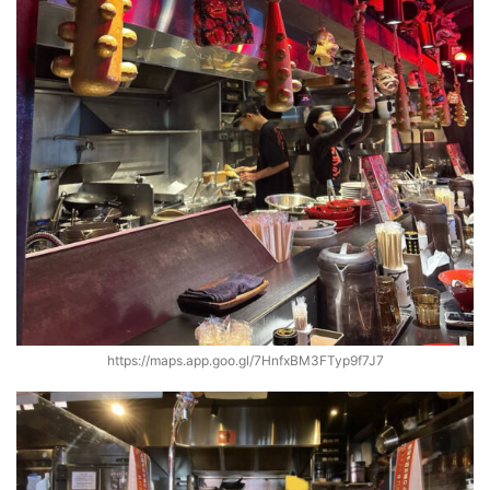
https://maps.app.goo.gl/7HnfxBM3FTyp9f7J7