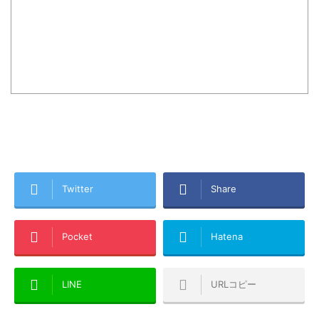
Twitter
Share
Pocket
Hatena
LINE
URLコピー