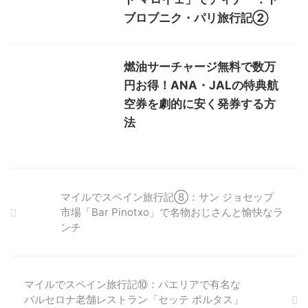
ブロブニク・パリ旅行記②
燃油サーチャージ無料で数万
円お得！ANA・JALの特典航
空券を劇的に安く発券する方
法
マイルでスペイン旅行記⑧：サン ジョセップ
市場「Bar Pinotxo」で名物おじさんと愉快なラ
ンチ
マイルでスペイン旅行記⑩：パエリアで有名な
バルセロナ老舗レストラン「セッテ ポルタス」