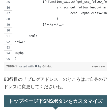
		if(function_exists('get_scc_follow_feed
			if( scc_get_follow_feedly( ar
				echo '<span class="s
			}
		}?></a></li>
	</ul>
</div> 	
<?php
}
7886-1
hosted with ❤ by
GitHub
view raw
83行目の「ブログアドレス」のところはご自身のア
ドレスに変更してくださいね。
トップページ下SNSボタンをカスタマイズ