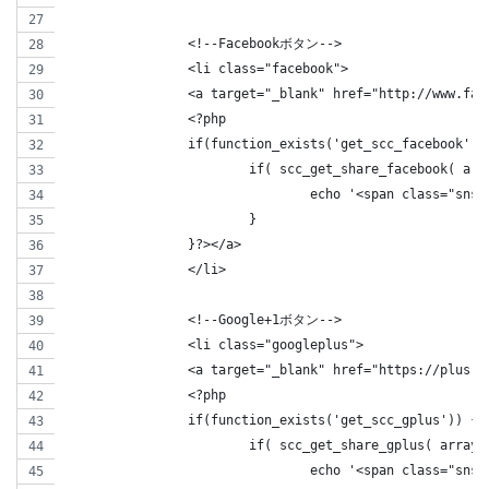
		<!--Facebookボタン-->      
		<li class="facebook">
		<a target="_blank" href="http://www.f
		<?php 
		if(function_exists('get_scc_facebook'))
			if( scc_get_share_facebook( a
				echo '<span class="s
			}
		}?></a>
		</li>
		<!--Google+1ボタン-->
		<li class="googleplus">
		<a target="_blank" href="https://plus
		<?php 
		if(function_exists('get_scc_gplus')) { 
			if( scc_get_share_gplus( arra
				echo '<span class="s