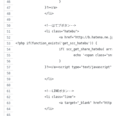
			}
		}?></a>
		</li>
		<!--はてブボタン-->  
		<li class="hatebu">       
			<a href="http://b.hatena.ne.
<?php if(function_exists('get_scc_hatebu')) { 
			if( scc_get_share_hatebu( arr
				echo '<span class="s
			}
		}?></a><script type="text/javascript" 
		</li>
		<!--LINEボタン-->   
		<li class="line">
			<a target="_blank" href="http
		</li>   