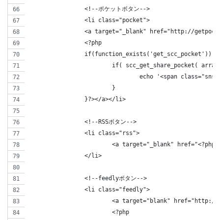
		<!--ポケットボタン-->      
		<li class="pocket">
		<a target="_blank" href="http://getpo
		<?php 
		if(function_exists('get_scc_pocket')) {
			if( scc_get_share_pocket( arr
				echo '<span class="s
			}
		}?></a></li>
		<!--RSSボタン-->
		<li class="rss">
			<a target="_blank" href="<?ph
		</li>
		<!--feedlyボタン-->
		<li class="feedly">
			<a target="blank" href="http
			<?php 