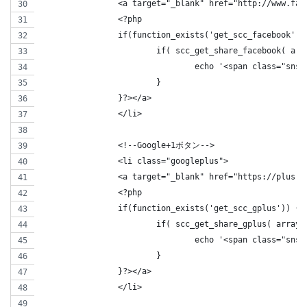
		<a target="_blank" href="http://www.f
		<?php 
		if(function_exists('get_scc_facebook'))
			if( scc_get_share_facebook( a
				echo '<span class="s
			}
		}?></a>
		</li>
		<!--Google+1ボタン-->
		<li class="googleplus">
		<a target="_blank" href="https://plus
		<?php 
		if(function_exists('get_scc_gplus')) { 
			if( scc_get_share_gplus( arra
				echo '<span class="s
			}
		}?></a>
		</li>