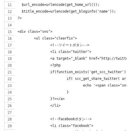
  $url_encode=urlencode(get_home_url());
  $title_encode=urlencode(get_bloginfo('name'));
?>
<div class="sns">
	<ul class="clearfix">
		<!--ツイートボタン-->
		<li class="twitter"> 
		<a target="_blank" href="http://twitt
		<?php 
		if(function_exists('get_scc_twitter')) 
			if( scc_get_share_twitter( ar
				echo '<span class="s
			}
		}?></a>
		</li>
		<!--Facebookボタン-->      
		<li class="facebook">