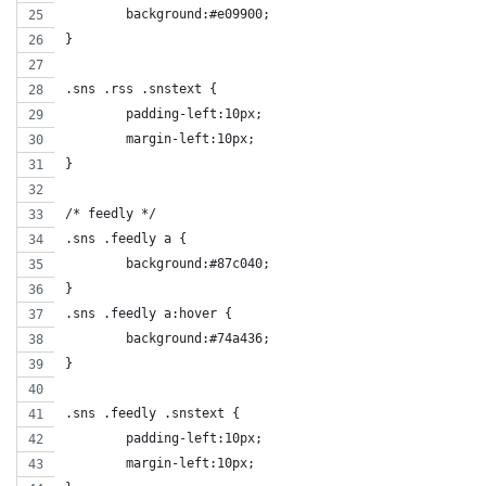
	background:#e09900;
}
.sns .rss .snstext {
	padding-left:10px;
	margin-left:10px;
}
/* feedly */
.sns .feedly a {
	background:#87c040;
}
.sns .feedly a:hover {
	background:#74a436;
}
.sns .feedly .snstext {
	padding-left:10px;
	margin-left:10px;