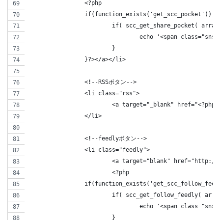
		<?php 
		if(function_exists('get_scc_pocket')) {
			if( scc_get_share_pocket( arr
				echo '<span class="s
			}
		}?></a></li>
		<!--RSSボタン-->
		<li class="rss">
			<a target="_blank" href="<?ph
		</li>
		<!--feedlyボタン-->
		<li class="feedly">
			<a target="blank" href="http
			<?php 
		if(function_exists('get_scc_follow_feed
			if( scc_get_follow_feedly( ar
				echo '<span class="s
			}