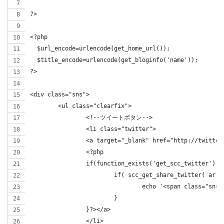
?>
<?php
  $url_encode=urlencode(get_home_url());
  $title_encode=urlencode(get_bloginfo('name'));
?>
<div class="sns">
	<ul class="clearfix">
		<!--ツイートボタン-->
		<li class="twitter"> 
		<a target="_blank" href="http://twitt
		<?php 
		if(function_exists('get_scc_twitter')) 
			if( scc_get_share_twitter( ar
				echo '<span class="s
			}
		}?></a>
		</li>