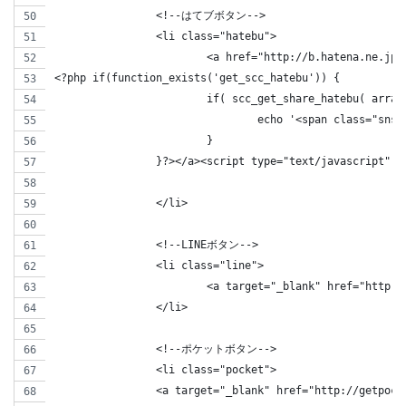
		<!--はてブボタン-->  
		<li class="hatebu">       
			<a href="http://b.hatena.ne.
<?php if(function_exists('get_scc_hatebu')) { 
			if( scc_get_share_hatebu( arr
				echo '<span class="s
			}
		}?></a><script type="text/javascript" 
		</li>
		<!--LINEボタン-->   
		<li class="line">
			<a target="_blank" href="http
		</li>   
		<!--ポケットボタン-->      
		<li class="pocket">
		<a target="_blank" href="http://getpo