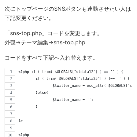
次にトップページのSNSボタンも連動させたい人は
下記変更ください。
「sns-top.php」コードを変更します。
外観→テーマ編集→sns-top.php
コードをすべて下記へ入れ替えます。
<?php if ( trim( $GLOBALS["stdata12"] ) == '' ) {
	if ( trim( $GLOBALS["stdata25"] ) !== '' ) {
		$twitter_name = esc_attr( $GLOBALS["std
	}else{
		$twitter_name = '';
	}
?>
<?php