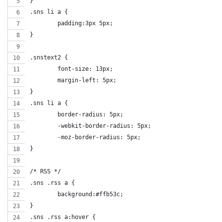
}
.sns li a {
	padding:3px 5px;
}
.snstext2 {
	font-size: 13px;
	margin-left: 5px;
}
.sns li a {
	border-radius: 5px;
	-webkit-border-radius: 5px;
	-moz-border-radius: 5px;
}
/* RSS */
.sns .rss a {
	background:#ffb53c;
}
.sns .rss a:hover {