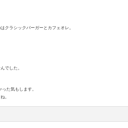
のはクラシックバーガーとカフェオレ。
せんでした。
しかった気もします。
すね。