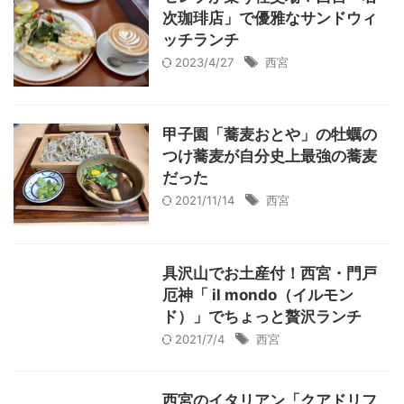
次珈琲店」で優雅なサンドウィ
ッチランチ
2023/4/27
西宮
甲子園「蕎麦おとや」の牡蠣の
つけ蕎麦が自分史上最強の蕎麦
だった
2021/11/14
西宮
具沢山でお土産付！西宮・門戸
厄神「 il mondo（イルモン
ド）」でちょっと贅沢ランチ
2021/7/4
西宮
西宮のイタリアン「クアドリフ