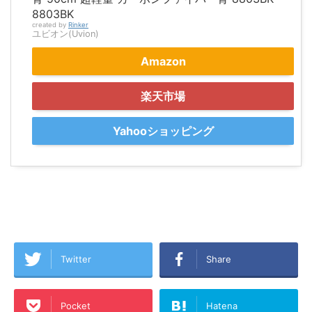
8803BK
created by
Rinker
ユビオン(Uvion)
Amazon
楽天市場
Yahooショッピング
Twitter
Share
Pocket
Hatena