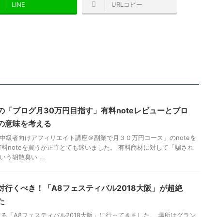
LINE
URLコピー
の「ブログ月30万円目指す」有料noteレビューとブロ
の意味を考える
中級者向けアフィリエイト講座＠副業で月３０万円コース」のnoteを
有料noteを買うか正直とても迷いました。 有料商材に対して「騙され
う胡散臭い ...
対行くべき！「A8フェスティバル2018大阪」が超絶
た
営する「A8フェスティバル2018大阪」に行ってきました。 場所はグラン