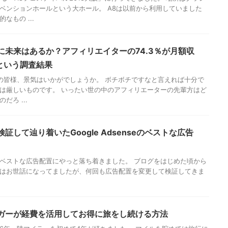
ベンションホールという大ホール。 A8は以前から利用していました
なもの ...
に未来はあるか？アフィリエイターの74.3％が月額収
満という調査結果
皆様、景気はいかがでしょうか。 ボチボチですなと言えれば十分で
は厳しいものです。 いったい世の中のアフィリエーターの先輩方はど
だろ ...
証して辿り着いたGoogle Adsenseのベストな広告
enseのベストな広告配置にやっと落ち着きました。 ブログをはじめた頃から
enseにはお世話になってましたが、何回も広告配置を変更して検証してきま
ガーが経費を活用してお得に旅をし続ける方法