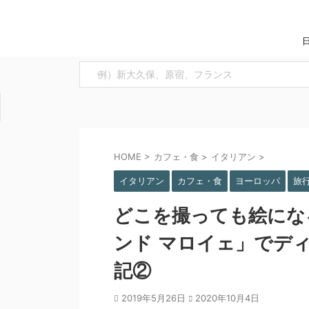
HOME
>
カフェ・食
>
イタリアン
>
イタリアン
カフェ・食
ヨーロッパ
旅
どこを撮っても絵にな
ンド マロイェ」でデ
記②
2019年5月26日
2020年10月4日