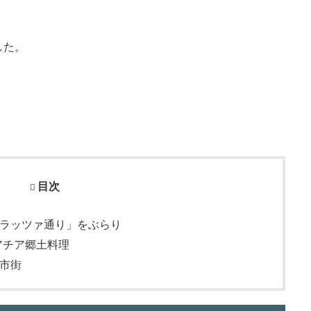
した。
目次
ラッツァ通り」をぶらり
アチア郷土料理
市街