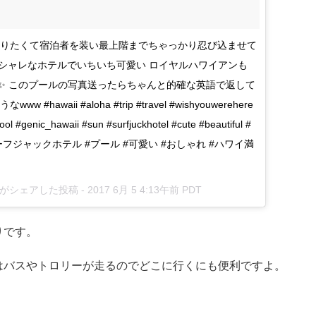
送りたくて宿泊者を装い最上階までちゃっかり忍び込ませて
くオシャレなホテルでいちいち可愛い ロイヤルハワイアンも
✨ このプールの写真送ったらちゃんと的確な英語で返して
aii #aloha #trip #travel #wishyouwerehere
ol #genic_hawaii #sun #surfjuckhotel #cute #beautiful #
ーフジャックホテル #プール #可愛い #おしゃれ #ハワイ満
han)がシェアした投稿 -
2017 6月 5 4:13午前 PDT
りです。
はバスやトロリーが走るのでどこに行くにも便利ですよ。