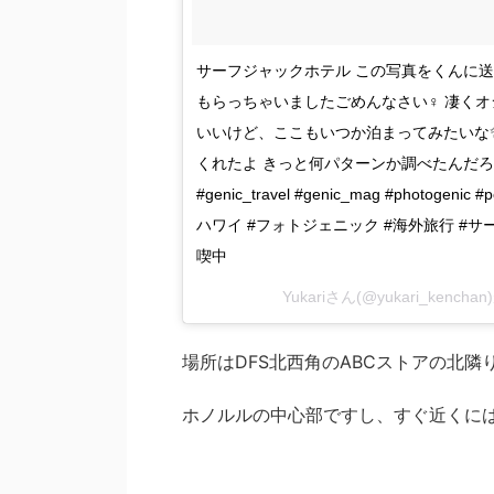
サーフジャックホテル この写真をくんに
もらっちゃいましたごめんなさい‍♀️ 凄
いいけど、ここもいつか泊まってみたいな
くれたよ きっと何パターンか調べたんだろうなwww #haw
#genic_travel #genic_mag #photogenic #po
ハワイ #フォトジェニック #海外旅行 #サ
喫中
Yukariさん(@yukari_kenc
場所はDFS北西角のABCストアの北隣
ホノルルの中心部ですし、すぐ近くに