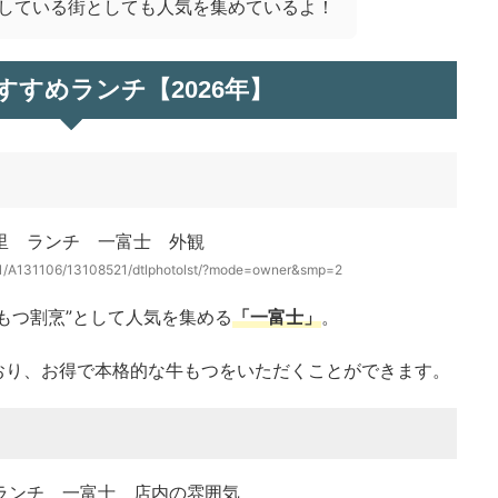
している街としても人気を集めているよ！
すすめランチ【2026年】
311/A131106/13108521/dtlphotolst/?mode=owner&smp=2
もつ割烹”として人気を集める
「一富士」
。
おり、お得で本格的な牛もつをいただくことができます。