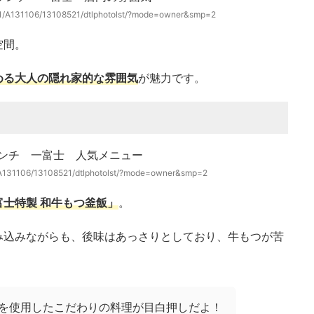
311/A131106/13108521/dtlphotolst/?mode=owner&smp=2
空間。
める大人の隠れ家的な雰囲気
が魅力です。
1/A131106/13108521/dtlphotolst/?mode=owner&smp=2
富士特製 和牛もつ釜飯」
。
み込みながらも、後味はあっさりとしており、牛もつが苦
を使用したこだわりの料理が目白押しだよ！