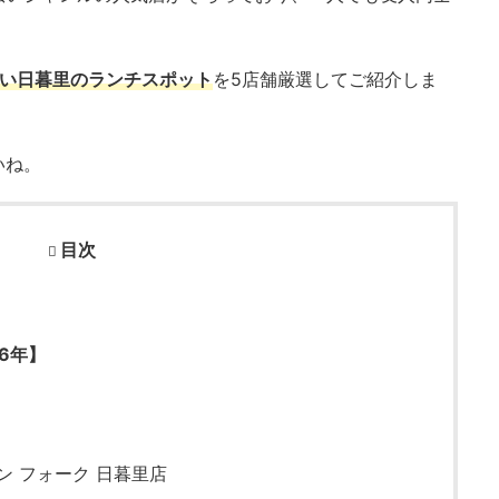
たい日暮里のランチスポット
を5店舗厳選してご紹介しま
いね。
目次
6年】
ン フォーク 日暮里店