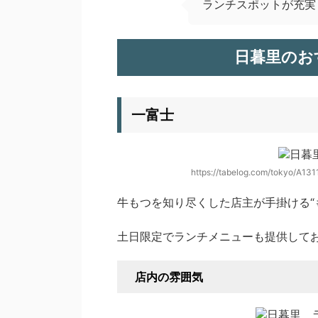
ランチスポットが充実
日暮里のお
一富士
https://tabelog.com/tokyo/A1
牛もつを知り尽くした店主が手掛ける“
土日限定でランチメニューも提供して
店内の雰囲気