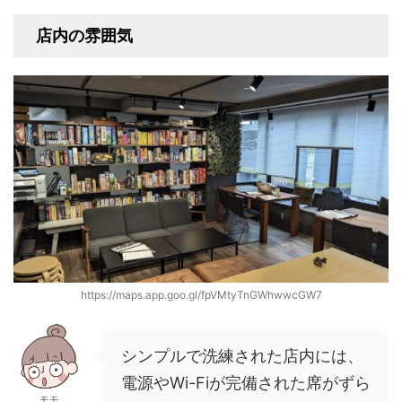
店内の雰囲気
https://maps.app.goo.gl/fpVMtyTnGWhwwcGW7
シンプルで洗練された店内には、
電源やWi-Fiが完備された席がずら
モモ