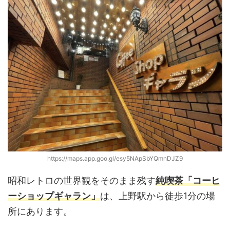
https://maps.app.goo.gl/esy5NApSbYQmnDJZ9
昭和レトロの世界観をそのまま残す
純喫茶「コーヒ
ーショップギャラン」
は、上野駅から徒歩1分の場
所にあります。