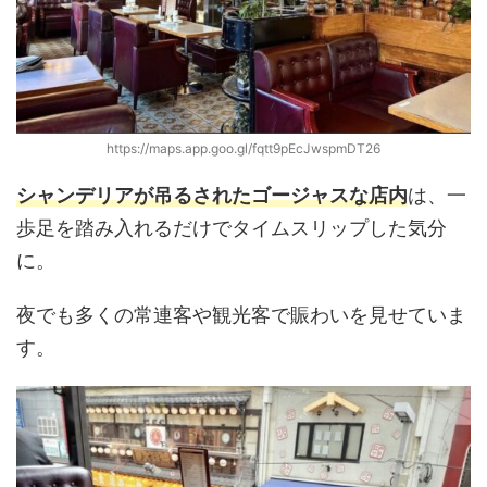
https://maps.app.goo.gl/fqtt9pEcJwspmDT26
シャンデリアが吊るされたゴージャスな店内
は、一
歩足を踏み入れるだけでタイムスリップした気分
に。
夜でも多くの常連客や観光客で賑わいを見せていま
す。