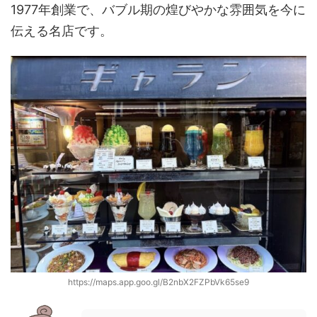
1977年創業で、バブル期の煌びやかな雰囲気を今に
伝える名店です。
https://maps.app.goo.gl/B2nbX2FZPbVk65se9