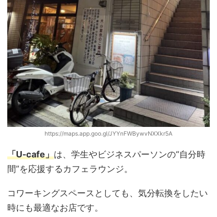
https://maps.app.goo.gl/JYYnFWBywvNXXkr5A
「U-cafe」
は、学生やビジネスパーソンの“自分時
間”を応援するカフェラウンジ。
コワーキングスペースとしても、気分転換をしたい
時にも最適なお店です。