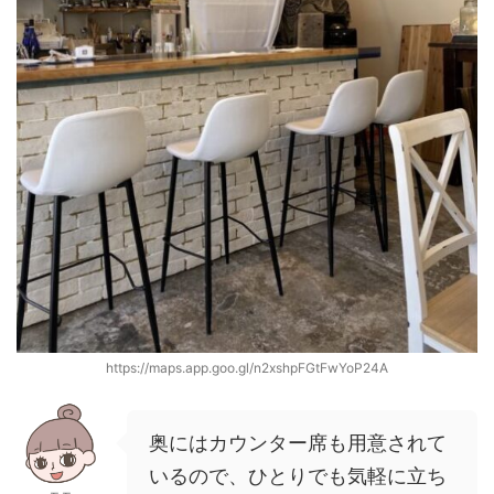
https://maps.app.goo.gl/n2xshpFGtFwYoP24A
奥にはカウンター席も用意されて
いるので、ひとりでも気軽に立ち