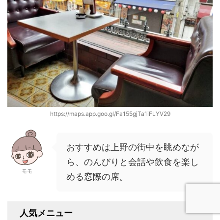
https://maps.app.goo.gl/Fa155gjTa1iFLYV29
おすすめは上野の街中を眺めなが
ら、のんびりと会話や飲食を楽し
モモ
める窓際の席。
人気メニュー