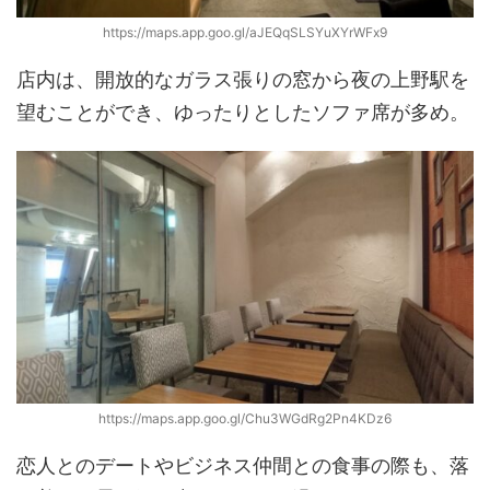
https://maps.app.goo.gl/aJEQqSLSYuXYrWFx9
店内は、開放的なガラス張りの窓から夜の上野駅を
望むことができ、ゆったりとしたソファ席が多め。
https://maps.app.goo.gl/Chu3WGdRg2Pn4KDz6
恋人とのデートやビジネス仲間との食事の際も、落