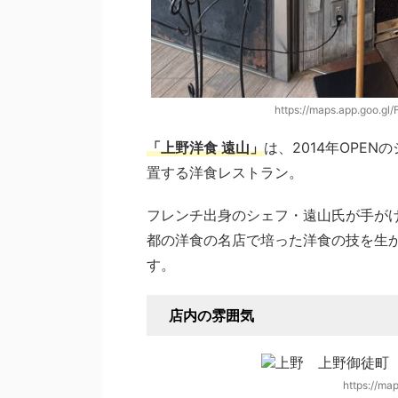
https://maps.app.goo.
「上野洋食 遠山」
は、2014年OPE
置する洋食レストラン。
フレンチ出身のシェフ・遠山氏が手が
都の洋食の名店で培った洋食の技を生か
す。
店内の雰囲気
https://ma