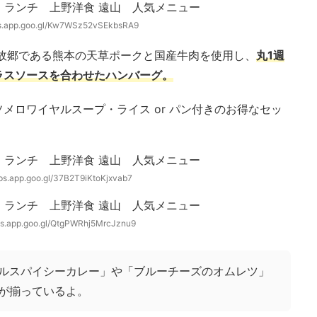
ps.app.goo.gl/Kw7WSz52vSEkbsRA9
の故郷である熊本の天草ポークと国産牛肉を使用し、
丸1週
ラスソースを合わせたハンバーグ。
メロワイヤルスープ・ライス or パン付きのお得なセッ
aps.app.goo.gl/37B2T9iKtoKjxvab7
ps.app.goo.gl/QtgPWRhj5MrcJznu9
ルスパイシーカレー」や「ブルーチーズのオムレツ」
が揃っているよ。