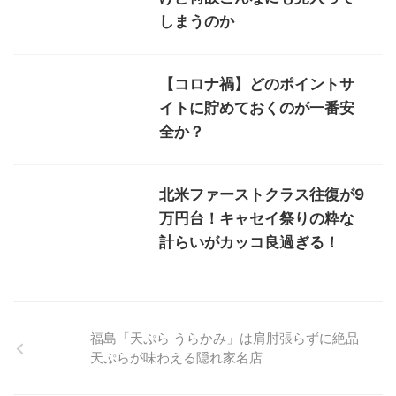
しまうのか
【コロナ禍】どのポイントサ
イトに貯めておくのが一番安
全か？
北米ファーストクラス往復が9
万円台！キャセイ祭りの粋な
計らいがカッコ良過ぎる！
福島「天ぷら うらかみ」は肩肘張らずに絶品
天ぷらが味わえる隠れ家名店