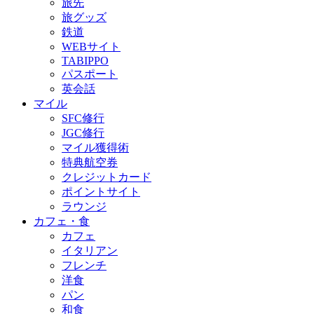
旅先
旅グッズ
鉄道
WEBサイト
TABIPPO
パスポート
英会話
マイル
SFC修行
JGC修行
マイル獲得術
特典航空券
クレジットカード
ポイントサイト
ラウンジ
カフェ・食
カフェ
イタリアン
フレンチ
洋食
パン
和食