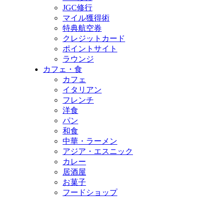
JGC修行
マイル獲得術
特典航空券
クレジットカード
ポイントサイト
ラウンジ
カフェ・食
カフェ
イタリアン
フレンチ
洋食
パン
和食
中華・ラーメン
アジア・エスニック
カレー
居酒屋
お菓子
フードショップ