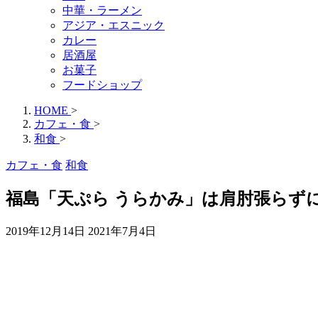
中華・ラーメン
アジア・エスニック
カレー
居酒屋
お菓子
フードショップ
HOME
>
カフェ・食
>
和食
>
カフェ・食
和食
福島「天ぷら うらかみ」は肩肘張らず
2019年12月14日
2021年7月4日