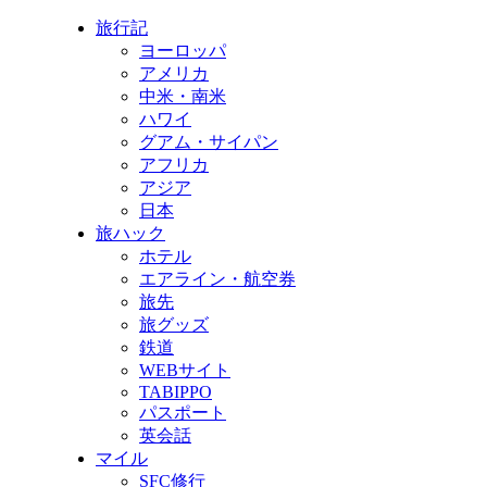
旅行記
ヨーロッパ
アメリカ
中米・南米
ハワイ
グアム・サイパン
アフリカ
アジア
日本
旅ハック
ホテル
エアライン・航空券
旅先
旅グッズ
鉄道
WEBサイト
TABIPPO
パスポート
英会話
マイル
SFC修行