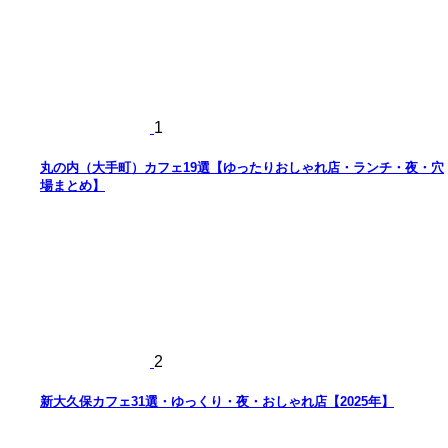
ブ
1
丸の内（大手町）カフェ19選【ゆったりおしゃれ店・ランチ・夜・穴
場まとめ】
2
新大久保カフェ31選・ゆっくり・夜・おしゃれ店【2025年】