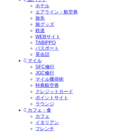
ホテル
エアライン・航空券
旅先
旅グッズ
鉄道
WEBサイト
TABIPPO
パスポート
英会話
マイル
SFC修行
JGC修行
マイル獲得術
特典航空券
クレジットカード
ポイントサイト
ラウンジ
カフェ・食
カフェ
イタリアン
フレンチ