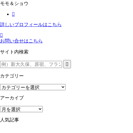
モモ＆ショウ
詳しいプロフィールはこちら
お問い合せはこちら
サイト内検索
カテゴリー
カ
テ
アーカイブ
ゴ
リ
ア
ー
ー
人気記事
カ
イ